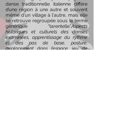
danse traditionnelle italienne diffère
d’une région à une autre et souvent
même d'un village à l'autre, mais elle
se retrouve regroupée sous le terme
générique “tarentelle”.
Aspects
historiques et culturels des danses
examinées, apprentissage du rythme
et des pas de base, posture,
déplacement dans l’espace, jeu de
couples (pour les danses à deux),
dynamique des figures, interaction
avec la musique.
INFORMATIONS
COMPLÉMENTAIRES
- Plus d’infos appeler ou écrire à
Cinzia-Minotti
0783993215
-
alberisonori@gmail.com
- Pour les ateliers de tambour, "Alberi